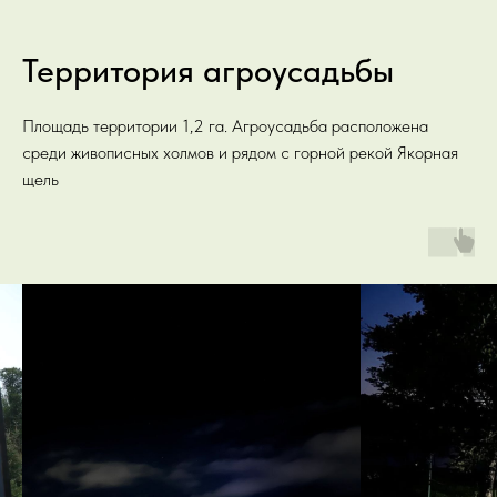
Территория агроусадьбы
Площадь территории 1,2 га. Агроусадьба расположена
среди живописных холмов и рядом с горной рекой Якорная
щель